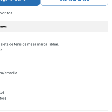
avoritos
ones
aleta de tenis de mesa marca Tibhar.
le.
ro/amarillo
to)
tos)