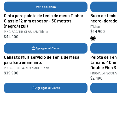
Ver opciones
Cinta para paleta de tenis de mesa Tibhar
Buzo de tenis
Classic 12 mm espesor - 50 metros
negro-dorad
(negro/azul)
|
Tibhar
$64.900
PING-ACC-TIB-CLAS-12M
|
Tibhar
$44.900
Agregar al Carro
Canasto Multiservicio de Tenis de Mesa
Pelota de Ten
para Entrenamiento
tamaño 40mm 
Double Fish 3 
PING-REC-STA-RECP-MUL
|
Buten
$39.900
PING-PEL-FIS-3STA
$2.490
Agregar al Carro