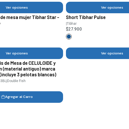
Ver opciones
Ver opciones
 de mesa mujer Tibhar Star -
Short Tibhar Pulse
o
|
Tibhar
$27.900
Ver opciones
Ver opciones
is de Mesa de CELULOIDE y
(material antiguo) marca
(incluye 3 pelotas blancas)
-3BL
|
Double Fish
Agregar al Carro