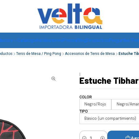
Envíos a todo Chile, RM de 1 a 3 días hábiles, regiones -
ver
ductos
Catalogo
Instalaciones
Prensa
Blog
Despachos
Preguntas Fre
oductos
Tenis de Mesa / Ping Pong
Accesorios de Tenis de Mesa
Estuche Tib
|
Estuche Tibhar
COLOR
Negro/Rojo
Negro/Amari
TIPO
Básico (un compartimiento)
Agr