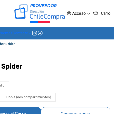
 más
Acceso
Carro
cuentes
Contacto
har Spider
 Spider
llo
Doble (dos compartimientos)
egar al Carro
Comprar ahora