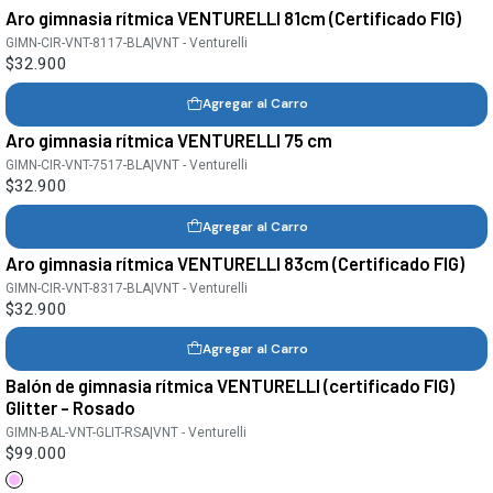
Aro gimnasia rítmica VENTURELLI 81cm (Certificado FIG)
GIMN-CIR-VNT-8117-BLA
|
VNT - Venturelli
$32.900
Agregar al Carro
Aro gimnasia rítmica VENTURELLI 75 cm
GIMN-CIR-VNT-7517-BLA
|
VNT - Venturelli
$32.900
Agregar al Carro
Aro gimnasia rítmica VENTURELLI 83cm (Certificado FIG)
GIMN-CIR-VNT-8317-BLA
|
VNT - Venturelli
$32.900
Agregar al Carro
Balón de gimnasia rítmica VENTURELLI (certificado FIG)
Agotado
Glitter - Rosado
GIMN-BAL-VNT-GLIT-RSA
|
VNT - Venturelli
$99.000