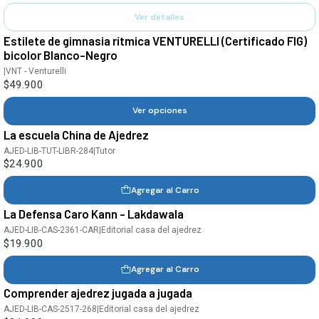
Ver detalles
Estilete de gimnasia rítmica VENTURELLI (Certificado FIG)
bicolor Blanco-Negro
|
VNT - Venturelli
$49.900
Ver opciones
La escuela China de Ajedrez
AJED-LIB-TUT-LIBR-284
|
Tutor
$24.900
Agregar al Carro
La Defensa Caro Kann - Lakdawala
AJED-LIB-CAS-2361-CAR
|
Editorial casa del ajedrez
$19.900
Agregar al Carro
Comprender ajedrez jugada a jugada
AJED-LIB-CAS-2517-268
|
Editorial casa del ajedrez