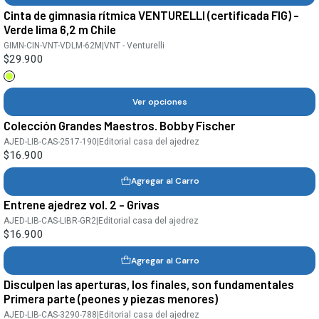
Cinta de gimnasia rítmica VENTURELLI (certificada FIG) -
Verde lima 6,2 m Chile
GIMN-CIN-VNT-VDLM-62M
|
VNT - Venturelli
$29.900
Ver opciones
Colección Grandes Maestros. Bobby Fischer
AJED-LIB-CAS-2517-190
|
Editorial casa del ajedrez
$16.900
Agregar al Carro
Entrene ajedrez vol. 2 - Grivas
AJED-LIB-CAS-LIBR-GR2
|
Editorial casa del ajedrez
$16.900
Agregar al Carro
Disculpen las aperturas, los finales, son fundamentales
Primera parte (peones y piezas menores)
AJED-LIB-CAS-3290-788
|
Editorial casa del ajedrez