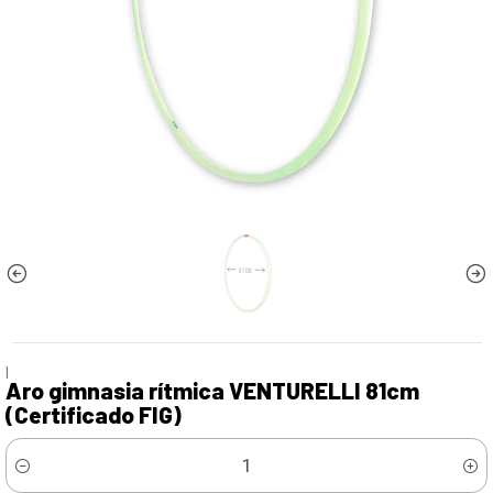
|
Aro gimnasia rítmica VENTURELLI 81cm
(Certificado FIG)
Cantidad