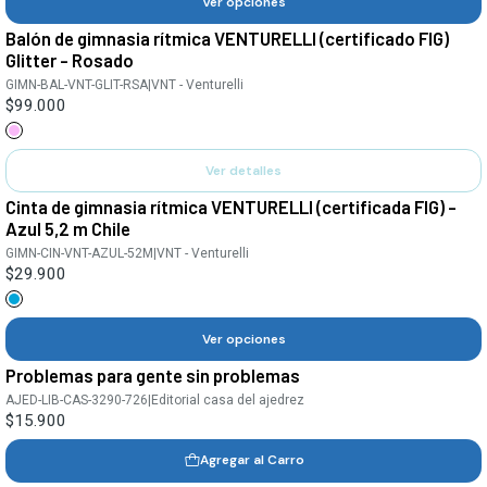
Ver opciones
Balón de gimnasia rítmica VENTURELLI (certificado FIG)
Agotado
Glitter - Rosado
GIMN-BAL-VNT-GLIT-RSA
|
VNT - Venturelli
$99.000
Ver detalles
Cinta de gimnasia rítmica VENTURELLI (certificada FIG) -
Azul 5,2 m Chile
GIMN-CIN-VNT-AZUL-52M
|
VNT - Venturelli
$29.900
Ver opciones
Problemas para gente sin problemas
AJED-LIB-CAS-3290-726
|
Editorial casa del ajedrez
$15.900
Agregar al Carro