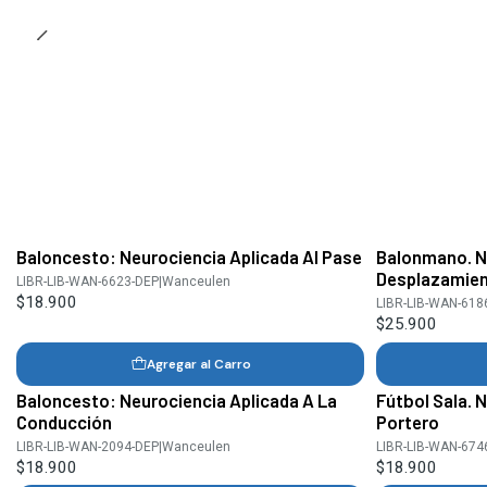
Baloncesto: Neurociencia Aplicada Al Pase
Balonmano. Ne
Desplazamien
LIBR-LIB-WAN-6623-DEP
|
Wanceulen
$18.900
LIBR-LIB-WAN-618
$25.900
Agregar al Carro
Baloncesto: Neurociencia Aplicada A La
Fútbol Sala. 
Conducción
Portero
LIBR-LIB-WAN-2094-DEP
|
Wanceulen
LIBR-LIB-WAN-674
$18.900
$18.900