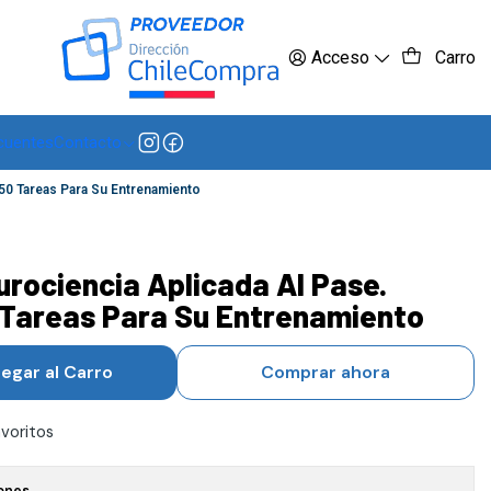
 más
Acceso
Carro
cuentes
Contacto
50 Tareas Para Su Entrenamiento
rociencia Aplicada Al Pase.
 Tareas Para Su Entrenamiento
egar al Carro
Comprar ahora
avoritos
ones