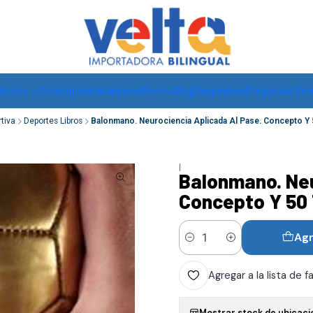
Envíos a todo Chile, RM de 1 a 3 días hábiles, regiones -
ver
ductos
Catalogo
Instalaciones
Prensa
Blog
Despachos
Preguntas Fre
rtiva
Deportes Libros
Balonmano. Neurociencia Aplicada Al Pase. Concepto Y 
|
Balonmano. Neu
Concepto Y 50
Agr
Cantidad
Agregar a la lista de f
Mostrar stock de ubicaci