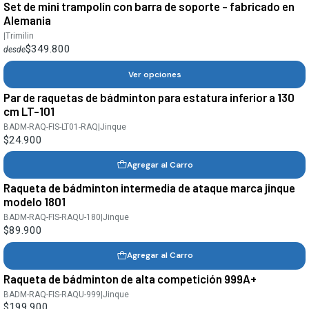
Set de mini trampolín con barra de soporte - fabricado en
Alemania
|
Trimilin
$349.800
desde
Ver opciones
Par de raquetas de bádminton para estatura inferior a 130
cm LT-101
BADM-RAQ-FIS-LT01-RAQ
|
Jinque
$24.900
Agregar al Carro
Raqueta de bádminton intermedia de ataque marca jinque
modelo 1801
BADM-RAQ-FIS-RAQU-180
|
Jinque
$89.900
Agregar al Carro
Raqueta de bádminton de alta competición 999A+
BADM-RAQ-FIS-RAQU-999
|
Jinque
$199.900