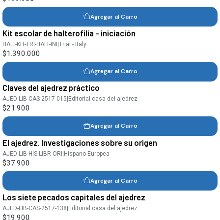
Agregar al Carro
Kit escolar de halterofilia - iniciación
HALT-KIT-TRI-HALT-INI
|
Trial - Italy
$1.390.000
Agregar al Carro
Claves del ajedrez práctico
AJED-LIB-CAS-2517-015
|
Editorial casa del ajedrez
$21.900
Agregar al Carro
El ajedrez. Investigaciones sobre su origen
AJED-LIB-HIS-LIBR-ORI
|
Hispano Europea
$37.900
Agregar al Carro
Los siete pecados capitales del ajedrez
AJED-LIB-CAS-2517-138
|
Editorial casa del ajedrez
$19.900