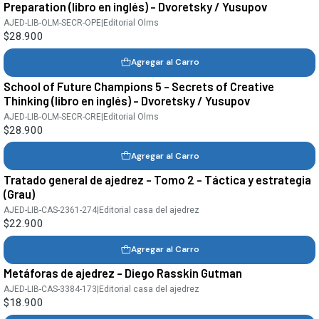
Preparation (libro en inglés) - Dvoretsky / Yusupov
AJED-LIB-OLM-SECR-OPE
|
Editorial Olms
$28.900
Agregar al Carro
School of Future Champions 5 - Secrets of Creative
Thinking (libro en inglés) - Dvoretsky / Yusupov
AJED-LIB-OLM-SECR-CRE
|
Editorial Olms
$28.900
Agregar al Carro
Tratado general de ajedrez - Tomo 2 - Táctica y estrategia
(Grau)
AJED-LIB-CAS-2361-274
|
Editorial casa del ajedrez
$22.900
Agregar al Carro
Metáforas de ajedrez - Diego Rasskin Gutman
AJED-LIB-CAS-3384-173
|
Editorial casa del ajedrez
$18.900