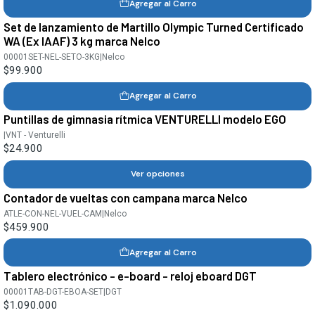
Agregar al Carro
Set de lanzamiento de Martillo Olympic Turned Certificado
WA (Ex IAAF) 3 kg marca Nelco
00001SET-NEL-SETO-3KG
|
Nelco
$99.900
Agregar al Carro
Puntillas de gimnasia rítmica VENTURELLI modelo EGO
|
VNT - Venturelli
$24.900
Ver opciones
Contador de vueltas con campana marca Nelco
ATLE-CON-NEL-VUEL-CAM
|
Nelco
$459.900
Agregar al Carro
Tablero electrónico - e-board - reloj eboard DGT
00001TAB-DGT-EBOA-SET
|
DGT
$1.090.000