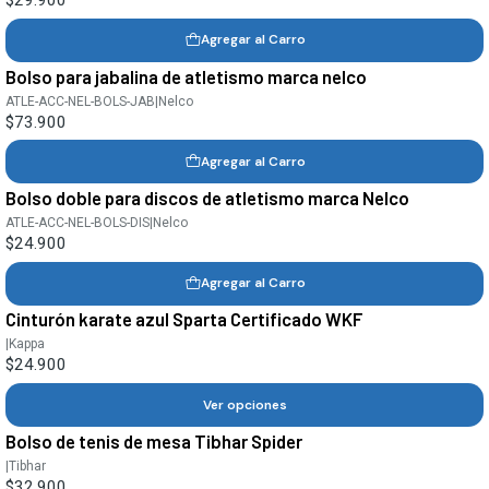
$29.900
Agregar al Carro
Bolso para jabalina de atletismo marca nelco
ATLE-ACC-NEL-BOLS-JAB
|
Nelco
$73.900
Agregar al Carro
Bolso doble para discos de atletismo marca Nelco
ATLE-ACC-NEL-BOLS-DIS
|
Nelco
$24.900
Agregar al Carro
Cinturón karate azul Sparta Certificado WKF
|
Kappa
$24.900
Ver opciones
Bolso de tenis de mesa Tibhar Spider
|
Tibhar
$32.900