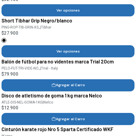
Ver opciones
Short Tibhar Grip Negro/blanco
PING-ROP-TIB-GRIN-XS_
|
Tibhar
$27.900
Ver opciones
Balón de fútbol para no videntes marca Trial 20cm
PELO-FUT-TRI-VIDE-NO_
|
Trial - Italy
$79.900
Agregar al Carro
Disco de atletismo de goma 1 kg marca Nelco
ATLE-DIS-NEL-GOMA-1KG
|
Nelco
$12.900
Agregar al Carro
Cinturón karate rojo Nro 5 Sparta Certificado WKF
|
Kappa