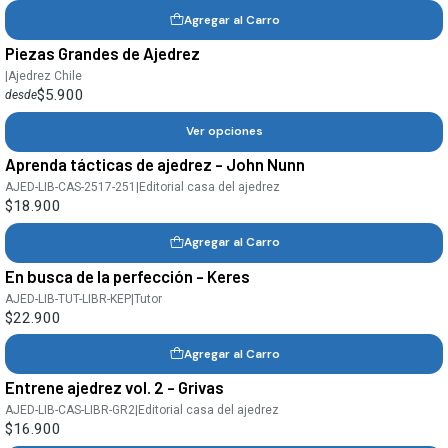
Agregar al Carro
Piezas Grandes de Ajedrez
|
Ajedrez Chile
$5.900
desde
Ver opciones
Aprenda tácticas de ajedrez - John Nunn
AJED-LIB-CAS-2517-251
|
Editorial casa del ajedrez
$18.900
Agregar al Carro
En busca de la perfección - Keres
AJED-LIB-TUT-LIBR-KEP
|
Tutor
$22.900
Agregar al Carro
Entrene ajedrez vol. 2 - Grivas
AJED-LIB-CAS-LIBR-GR2
|
Editorial casa del ajedrez
$16.900