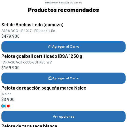
TAMBIÉN PODRÍA INTERESARTE UNO DE ESTOS
Productos recomendados
Set de Bochas Ledo (gamuza)
PARA-BOC-LIF-1017-LED
|
Handi Life
$479.900
Agregar al Carro
Pelota goalball certificado IBSA 1250 g
PARA-GOA-LIF-5035-EST
|
KSG WV
$169.900
Agregar al Carro
Pelota de reacción pequeña marca Nelco
|
Nelco
$3.900
Ver opciones
Pelota de taca taca blanca