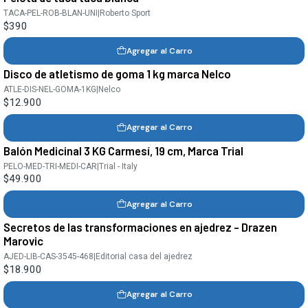
TACA-PEL-ROB-BLAN-UNI
|
Roberto Sport
$390
Agregar al Carro
Disco de atletismo de goma 1 kg marca Nelco
ATLE-DIS-NEL-GOMA-1KG
|
Nelco
$12.900
Agregar al Carro
Balón Medicinal 3 KG Carmesí, 19 cm, Marca Trial
PELO-MED-TRI-MEDI-CAR
|
Trial - Italy
$49.900
Agregar al Carro
Secretos de las transformaciones en ajedrez - Drazen
Marovic
AJED-LIB-CAS-3545-468
|
Editorial casa del ajedrez
$18.900
Agregar al Carro