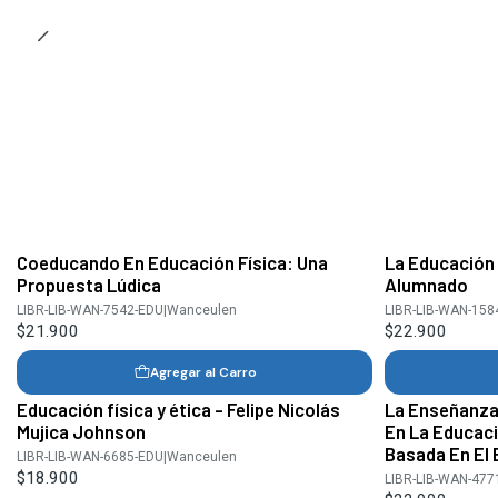
Coeducando En Educación Física: Una
La Educación 
Propuesta Lúdica
Alumnado
LIBR-LIB-WAN-7542-EDU
|
Wanceulen
LIBR-LIB-WAN-158
$21.900
$22.900
Agregar al Carro
Educación física y ética - Felipe Nicolás
La Enseñanza
Mujica Johnson
En La Educaci
Basada En El
LIBR-LIB-WAN-6685-EDU
|
Wanceulen
$18.900
LIBR-LIB-WAN-477