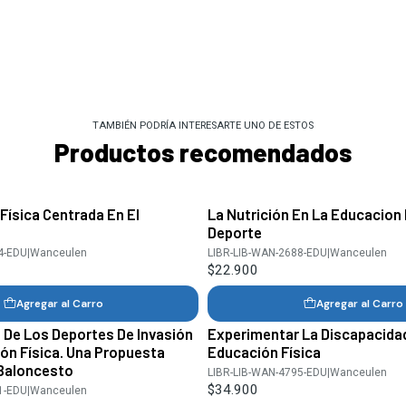
TAMBIÉN PODRÍA INTERESARTE UNO DE ESTOS
Productos recomendados
Física Centrada En El
La Nutrición En La Educacion F
Deporte
4-EDU
|
Wanceulen
LIBR-LIB-WAN-2688-EDU
|
Wanceulen
$22.900
Agregar al Carro
Agregar al Carro
 De Los Deportes De Invasión
Experimentar La Discapacida
ón Física. Una Propuesta
Educación Física
 Baloncesto
LIBR-LIB-WAN-4795-EDU
|
Wanceulen
$34.900
1-EDU
|
Wanceulen