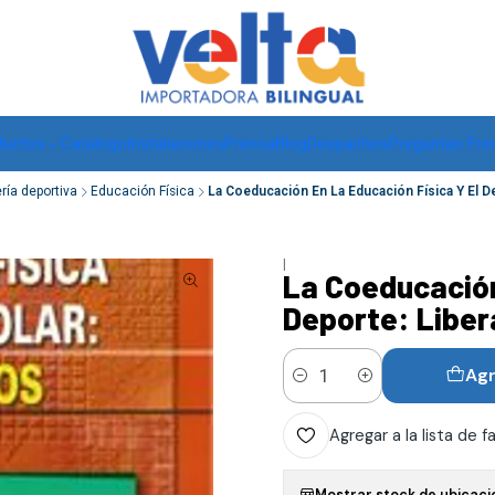
Envíos a todo Chile, RM de 1 a 3 días hábiles, regiones -
ver
ductos
Catalogo
Instalaciones
Prensa
Blog
Despachos
Preguntas Fre
ería deportiva
Educación Física
La Coeducación En La Educación Física Y El D
|
La Coeducación
Deporte: Liber
Agr
Cantidad
Agregar a la lista de f
Mostrar stock de ubicaci