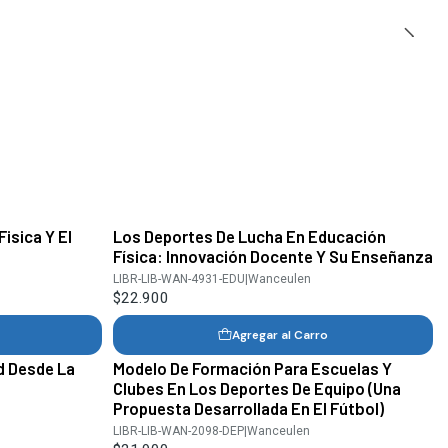
isica Y El
Los Deportes De Lucha En Educación
Física: Innovación Docente Y Su Enseñanza
LIBR-LIB-WAN-4931-EDU
|
Wanceulen
$22.900
Agregar al Carro
d Desde La
Modelo De Formación Para Escuelas Y
Clubes En Los Deportes De Equipo (Una
Propuesta Desarrollada En El Fútbol)
LIBR-LIB-WAN-2098-DEP
|
Wanceulen