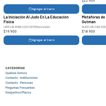
$22.900
Agregar al Carro
La Iniciación Al Judo En La Educación
Metáforas de 
Física
Gutman
LIBR-LIB-WAN-2202-DEP
|
Wanceulen
AJED-LIB-CAS-338
$19.900
$18.900
Agregar al Carro
CATEGORÍAS
Quiénes Somos
Contacto - Instituciones
Contacto - Personas
Preguntas Frecuentes
Despachos/Plazos