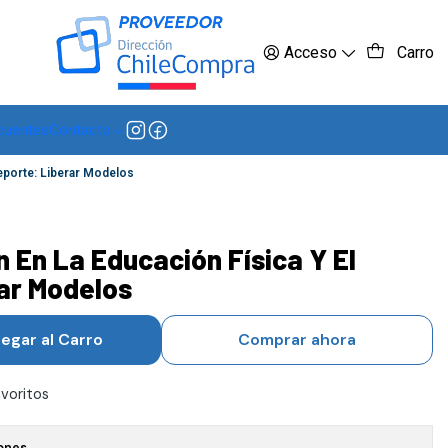
 más
Acceso
Carro
cuentes
Contacto
eporte: Liberar Modelos
 En La Educación Física Y El
ar Modelos
egar al Carro
Comprar ahora
avoritos
ones