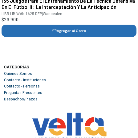
135 Juegos Para El Entrenamiento De La Técnica Defensiva
En El Fútbol Ii : La Interceptación Y La Anticipación
LIBR-LIB-WAN-1625-DEP
|
Wanceulen
$23.900
Agregar al Carro
CATEGORÍAS
Quiénes Somos
Contacto - Instituciones
Contacto - Personas
Preguntas Frecuentes
Despachos/Plazos