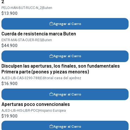
2
PELO-HAN-BUT-RUCC-N_2
|
Buten
$13.900
Agregar al Carro
Cuerda de resistencia marca Buten
ENTR-MAI-STA-CUER-RES
|
Buten
$44.900
Agregar al Carro
Disculpen las aperturas, los finales, son fundamentales
Primera parte (peones y piezas menores)
AJED-LIB-CAS-3290-788
|
Editorial casa del ajedrez
$16.900
Agregar al Carro
Aperturas poco convencionales
AJED-LIB-HIS-LIBR-POC
|
Hispano Europea
$19.900
Agregar al Carro