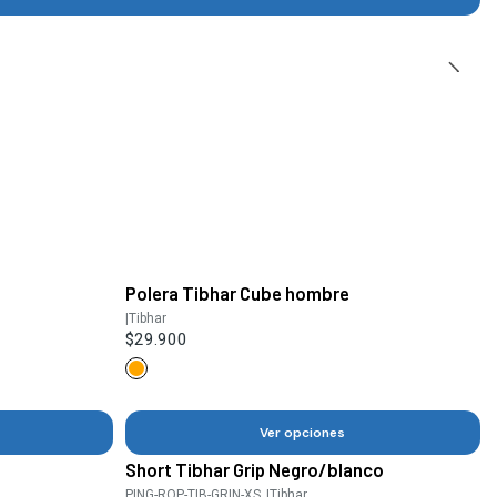
e
Polera Tibhar Cube hombre
|
Tibhar
$29.900
Ver opciones
Short Tibhar Grip Negro/blanco
PING-ROP-TIB-GRIN-XS_
|
Tibhar