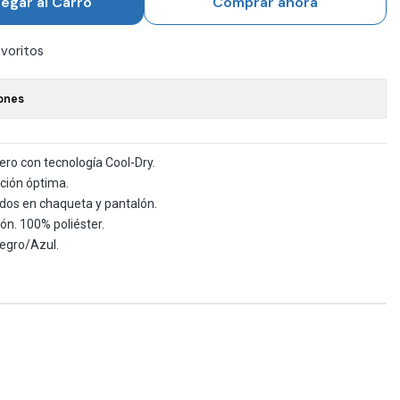
egar al Carro
Comprar ahora
avoritos
ones
gero con tecnología Cool-Dry.
ción óptima.
tados en chaqueta y pantalón.
ón. 100% poliéster.
Negro/Azul.