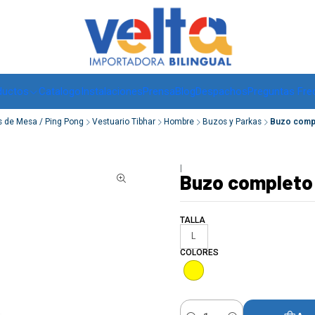
Envíos a todo Chile, RM de 1 a 3 días hábiles, regiones -
ver
ductos
Catalogo
Instalaciones
Prensa
Blog
Despachos
Preguntas Fre
s de Mesa / Ping Pong
Vestuario Tibhar
Hombre
Buzos y Parkas
Buzo compl
|
Buzo completo
TALLA
L
COLORES