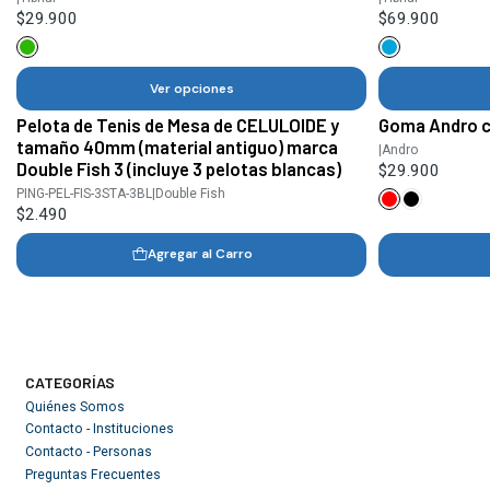
$29.900
$69.900
Ver opciones
Pelota de Tenis de Mesa de CELULOIDE y
Goma Andro c
tamaño 40mm (material antiguo) marca
|
Andro
Double Fish 3 (incluye 3 pelotas blancas)
$29.900
PING-PEL-FIS-3STA-3BL
|
Double Fish
$2.490
Agregar al Carro
CATEGORÍAS
Quiénes Somos
Contacto - Instituciones
Contacto - Personas
Preguntas Frecuentes