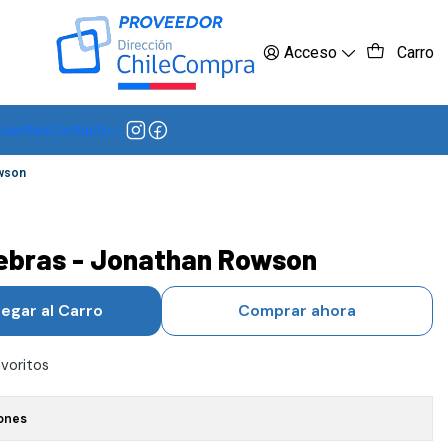
 más
Acceso
Carro
cuentes
Contacto
owson
cebras - Jonathan Rowson
egar al Carro
Comprar ahora
avoritos
ones