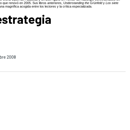
lo que renovó en 2005. Sus libros anteriores,
Understanding the Grünfeld
y
Los siete
una magnífica acogida entre los lectores y la crítica especializada.
estrategia
mbre 2008