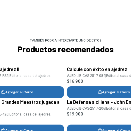
TAMBIÉN PODRÍA INTERESARTE UNO DE ESTOS
Productos recomendados
ajedrez II
Calcule con éxito en ajedrez
7-PS2
|
Editorial casa del ajedrez
AJED-LIB-CAS-2517-084
|
Editorial casa 
$16.900
Agregar al Carro
Agregar al Carro
s Grandes Maestros jugada a
La Defensa siciliana - John 
AJED-LIB-CAS-2517-206
|
Editorial casa 
$19.900
5-420
|
Editorial casa del ajedrez
Agregar al Carro
Agregar al Carro