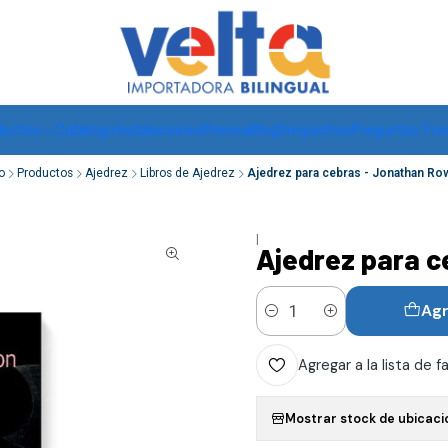
Envíos a todo Chile, RM de 1 a 3 días hábiles, regiones -
ver
ductos
Catalogo
Instalaciones
Prensa
Blog
Despachos
Preguntas Fre
o
Productos
Ajedrez
Libros de Ajedrez
Ajedrez para cebras - Jonathan R
|
Ajedrez para 
Agr
Cantidad
Agregar a la lista de f
Mostrar stock de ubicaci