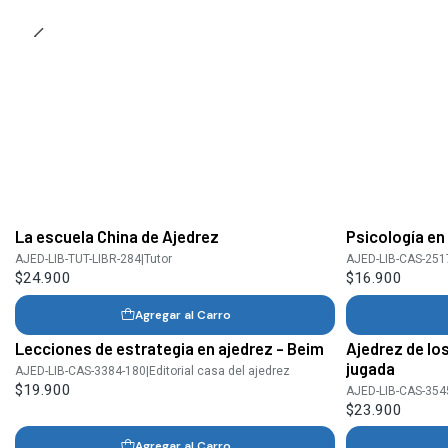
La escuela China de Ajedrez
Psicología en 
AJED-LIB-TUT-LIBR-284
|
Tutor
AJED-LIB-CAS-251
$24.900
$16.900
Agregar al Carro
Lecciones de estrategia en ajedrez - Beim
Ajedrez de lo
jugada
AJED-LIB-CAS-3384-180
|
Editorial casa del ajedrez
$19.900
AJED-LIB-CAS-354
$23.900
Agregar al Carro