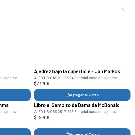
Ajedrez bajo la superficie - Jan Markos
del ajedrez
AJED-LIB-CAS-2112-924
|
Editorial casa del ajedrez
$21.900
Agregar al Carro
Emms
Libro el Gambito de Dama de McDonald
del ajedrez
AJED-LIB-CAS-2517-213
|
Editorial casa del ajedrez
$18.900
Agregar al Carro