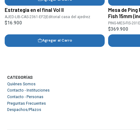
Estrategia en el final Vol II
Mesa de Ping 
Fish 15mm (in
AJED-LIB-CAS-2361-EF2
|
Editorial casa del ajedrez
$16.900
PING-MES-FIS-201E
$369.900
Agregar al Carro
CATEGORÍAS
Quiénes Somos
Contacto - Instituciones
Contacto - Personas
Preguntas Frecuentes
Despachos/Plazos