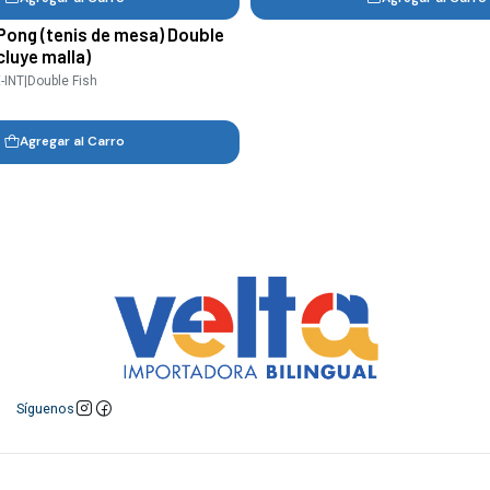
Pong (tenis de mesa) Double
cluye malla)
-INT
|
Double Fish
Agregar al Carro
Síguenos