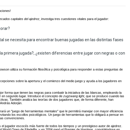
nciones!
ecados capitales del ajedrez
, investiga tres cuestiones vitales para el jugador:
jorar?
al se necesita para encontrar buenas jugadas en las distintas fases
 la primera jugada?, ¿existen diferencias entre jugar con negras o con
Rowson utiliza su formación filosófica y psicológica para responder a estas preguntas de
epciones sobre la apertura y el comienzo del medio juego y ayuda a los jugadores en
 forma que tienen las negras para combatir la iniciativa de las blancas, empleando la
ar en segundo lugar. Introduce el concepto de
zugzwang light
, que se produce cuando las
tivas. También analiza las teorías de dos jugadores que, de forma diferente, han
 András Adorján.
trará un "juego de herramientas mentales" que le permitirá manejar con mayor eficiencia
evitando los escollos psicológicos. Un juego de herramientas que lo obligará a pensar en
 las convenciones.
 el jugador escocés más fuerte de todos los tiempos y un prestigioso autor de ajedrez.
l World Open de Filadelfia, y en 2004 ganó el Premier de Hastings, convirtiéndose en