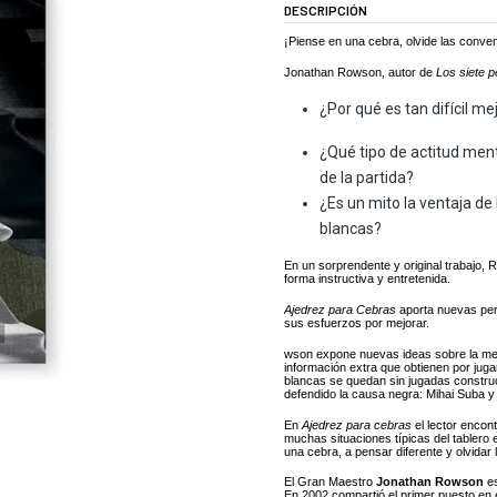
DESCRIPCIÓN
¡Piense en una cebra, olvide las conve
Jonathan Rowson, autor de
Los siete p
¿Por qué es tan difícil me
¿Qué tipo de actitud ment
de la partida?
¿Es un mito la ventaja de
blancas?
En un sorprendente y original trabajo, 
forma instructiva y entretenida.
Ajedrez para Cebras
aporta nuevas perc
sus esfuerzos por mejorar.
wson expone nuevas ideas sobre la mejor
información extra que obtienen por jug
blancas se quedan sin jugadas construc
defendido la causa negra: Mihai Suba y
En
Ajedrez para cebras
el lector encon
muchas situaciones típicas del tablero 
una cebra, a pensar diferente y olvidar
El Gran Maestro
Jonathan Rowson
es
En 2002 compartió el primer puesto en e