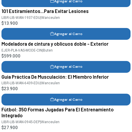
Agregar al Carro
101 Estiramientos...Para Evitar Lesiones
LIBR-LIB-WAN-1937-EDU
|
Wanceulen
$13.900
Agregar al Carro
Modeladora de cintura y oblicuos doble - Exterior
EJER-PLA-VAS-MODE-CIN
|
Buten
$599.000
Agregar al Carro
Guia Práctica De Musculación: El Miembro Inferior
LIBR-LIB-WAN-6439-EDU
|
Wanceulen
$23.900
Agregar al Carro
Fútbol: 350 Formas Jugadas Para El Entrenamiento
Integrado
LIBR-LIB-WAN-0945-DEP
|
Wanceulen
$27.900