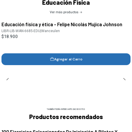
Educación Física
Ver más productos
Educación física y ética - Felipe Nicolás Mujica Johnson
LIBR-LIB-WAN-6685-EDU
|
Wanceulen
$18.900
Agregar al Carro
TAMBIÉN PODRÍA INTERESARTE UNO DE ESTOS
Productos recomendados
100 Ejercicios Seleccionados De Iniciación A Pilates Y