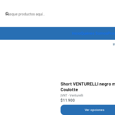
Inicio
Quiénes Somos
Pro
I
Short VENTURELLI negro 
Coulotte
|
VNT - Venturelli
$11.900
Ver opciones