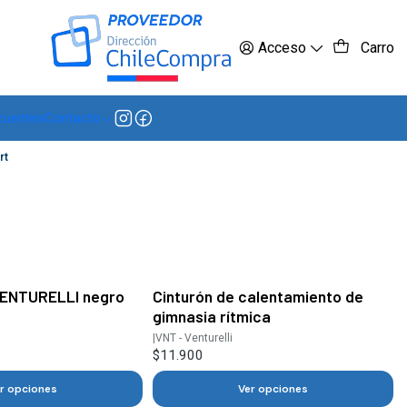
 más
Acceso
Carro
cuentes
Contacto
rt
VENTURELLI negro
Cinturón de calentamiento de
gimnasia rítmica
|
VNT - Venturelli
$11.900
r opciones
Ver opciones