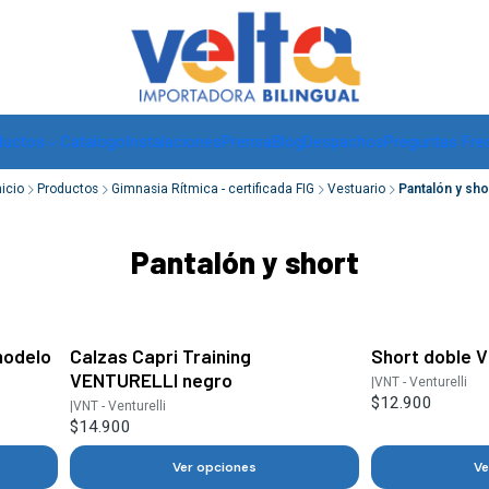
Envíos a todo Chile, RM de 1 a 3 días hábiles, regiones -
ver
ductos
Catalogo
Instalaciones
Prensa
Blog
Despachos
Preguntas Fre
nicio
Productos
Gimnasia Rítmica - certificada FIG
Vestuario
Pantalón y sho
Pantalón y short
modelo
Calzas Capri Training
Short doble 
VENTURELLI negro
|
VNT - Venturelli
$12.900
|
VNT - Venturelli
$14.900
Ver opciones
Ve