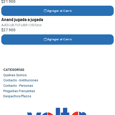
$21.900
Agregar al Carro
Anand jugada a jugada
AJED-LIB-TUT-LIBR-125
|
Tutor
$27.900
Agregar al Carro
CATEGORÍAS
Quiénes Somos
Contacto - Instituciones
Contacto - Personas
Preguntas Frecuentes
Despachos/Plazos