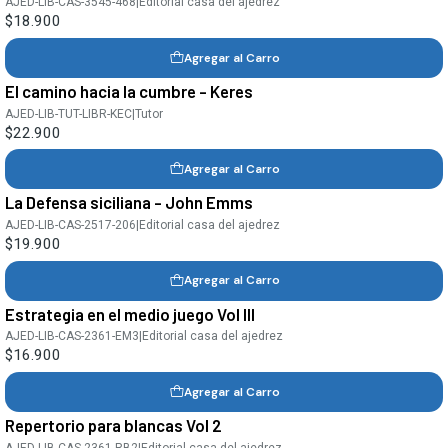
AJED-LIB-CAS-3545-468
|
Editorial casa del ajedrez
$18.900
Agregar al Carro
El camino hacia la cumbre - Keres
AJED-LIB-TUT-LIBR-KEC
|
Tutor
$22.900
Agregar al Carro
La Defensa siciliana - John Emms
AJED-LIB-CAS-2517-206
|
Editorial casa del ajedrez
$19.900
Agregar al Carro
Estrategia en el medio juego Vol III
AJED-LIB-CAS-2361-EM3
|
Editorial casa del ajedrez
$16.900
Agregar al Carro
Repertorio para blancas Vol 2
AJED-LIB-CAS-2361-RB2
|
Editorial casa del ajedrez