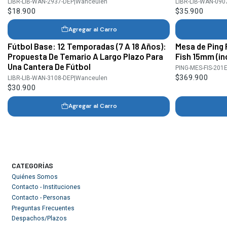
LIBR-LIB-WAN-2937-DEP
|
Wanceulen
LIBR-LIB-WAN-090
$18.900
$35.900
Agregar al Carro
Fútbol Base: 12 Temporadas (7 A 18 Años):
Mesa de Ping 
Propuesta De Temario A Largo Plazo Para
Fish 15mm (in
Una Cantera De Fútbol
PING-MES-FIS-201E
$369.900
LIBR-LIB-WAN-3108-DEP
|
Wanceulen
$30.900
Agregar al Carro
CATEGORÍAS
Quiénes Somos
Contacto - Instituciones
Contacto - Personas
Preguntas Frecuentes
Despachos/Plazos