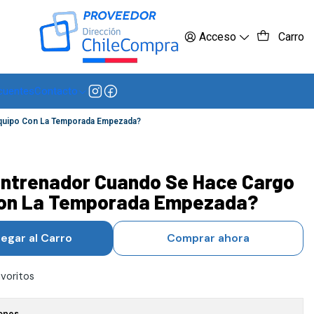
 más
Acceso
Carro
cuentes
Contacto
quipo Con La Temporada Empezada?
Entrenador Cuando Se Hace Cargo
Con La Temporada Empezada?
egar al Carro
Comprar ahora
avoritos
ones