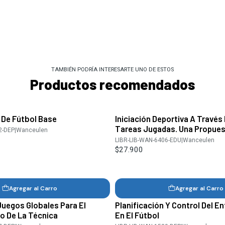
TAMBIÉN PODRÍA INTERESARTE UNO DE ESTOS
Productos recomendados
 De Fútbol Base
Iniciación Deportiva A Través
Tareas Jugadas. Una Propues
2-DEP
|
Wanceulen
LIBR-LIB-WAN-6406-EDU
|
Wanceulen
$27.900
Agregar al Carro
Agregar al Carro
Juegos Globales Para El
Planificación Y Control Del 
o De La Técnica
En El Fútbol