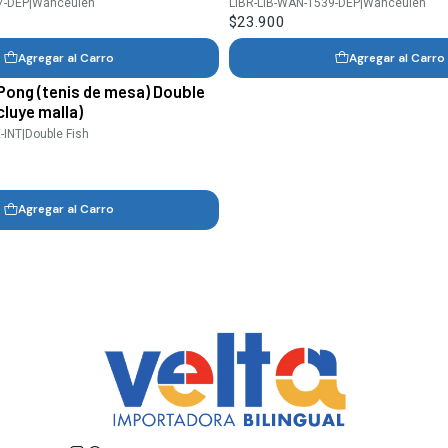
7-DEP
|
Wanceulen
LIBR-LIB-WAN-1539-DEP
|
Wanceulen
$23.900
Agregar al Carro
Agregar al Carro
Pong (tenis de mesa) Double
cluye malla)
-INT
|
Double Fish
Agregar al Carro