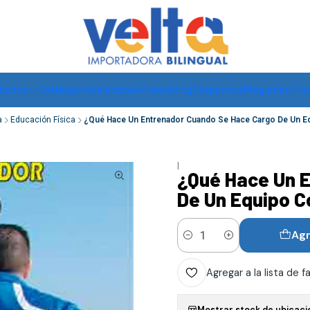
Envíos a todo Chile, RM de 1 a 3 días hábiles, regiones -
ver
ductos
Catalogo
Instalaciones
Prensa
Blog
Despachos
Preguntas Fre
a
Educación Física
¿Qué Hace Un Entrenador Cuando Se Hace Cargo De Un E
|
¿Qué Hace Un 
De Un Equipo 
Agr
Cantidad
Agregar a la lista de f
Mostrar stock de ubicaci