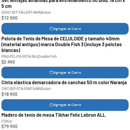
Set lentejas amarillas para entrenamiento 50 unid. 19 cm x
5 cm
00001SET-TAI-LENT-AMA
|
Buten
$12.900
Agregar al Carro
Pelota de Tenis de Mesa de CELULOIDE y tamaño 40mm
(material antiguo) marca Double Fish 3 (incluye 3 pelotas
blancas)
PING-PEL-FIS-3STA-3BL
|
Double Fish
$2.490
Agregar al Carro
Cinta elástica demarcadora de canchas 50 m color Naranja
CINT-SEP-STA-50MT-NAR
|
Buten
$18.900
Agregar al Carro
Madero de tenis de mesa Tibhar Felix Lebrun ALL
|
Tibhar
$79.900