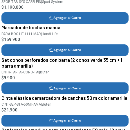
SPOR-TAB-SYS-CARR-PIN
|
Sport System
$1.190.000
Agregar al Carro
Marcador de bochas manual
PARA-BOC-LIF-1111-MAR
|
Handi Life
$159.900
Agregar al Carro
Set conos perforados con barra (2 conos verde 35 cm + 1
barra amarilla)
ENTR-TAI-TAI-CONO-TAI
|
Buten
$9.900
Agregar al Carro
Cinta elástica demarcadora de canchas 50 m color amarilla
CINT-SEP-STA-50MT-AMA
|
Buten
$21.900
Agregar al Carro