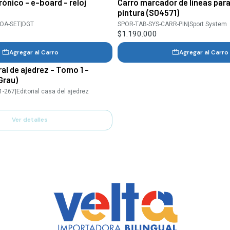
rónico - e-board - reloj
Carro marcador de líneas par
pintura (S04571)
OA-SET
|
DGT
SPOR-TAB-SYS-CARR-PIN
|
Sport System
$1.190.000
Agregar al Carro
Agregar al Carro
al de ajedrez - Tomo 1 -
Grau)
1-267
|
Editorial casa del ajedrez
Ver detalles