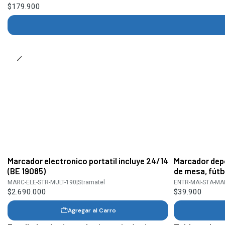
$179.900
Marcador electronico portatil incluye 24/14
Marcador depo
(BE 19085)
de mesa, fútb
MARC-ELE-STR-MULT-190
|
Stramatel
ENTR-MAI-STA-M
$2.690.000
$39.900
Agregar al Carro