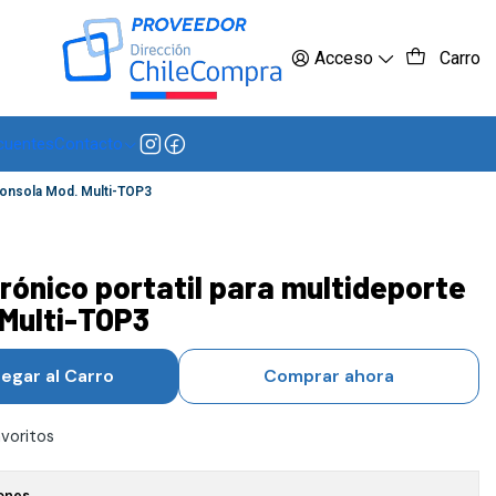
 más
Acceso
Carro
cuentes
Contacto
 consola Mod. Multi-TOP3
rónico portatil para multideporte
 Multi-TOP3
egar al Carro
Comprar ahora
avoritos
ones