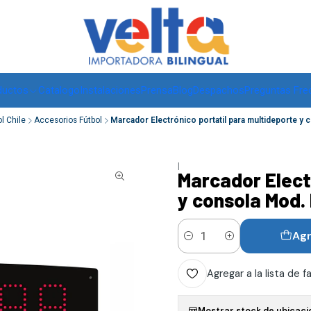
Envíos a todo Chile, RM de 1 a 3 días hábiles, regiones -
ver
ductos
Catalogo
Instalaciones
Prensa
Blog
Despachos
Preguntas Fre
l Chile
Accesorios Fútbol
Marcador Electrónico portatil para multideporte y
|
Marcador Elect
y consola Mod.
Agr
Cantidad
Agregar a la lista de f
Mostrar stock de ubicaci