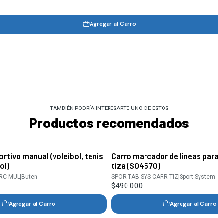
Agregar al Carro
TAMBIÉN PODRÍA INTERESARTE UNO DE ESTOS
Productos recomendados
rtivo manual (voleibol, tenis
Carro marcador de líneas par
ol)
tiza (S04570)
ARC-MUL
|
Buten
SPOR-TAB-SYS-CARR-TIZ
|
Sport System
$490.000
Agregar al Carro
Agregar al Carro