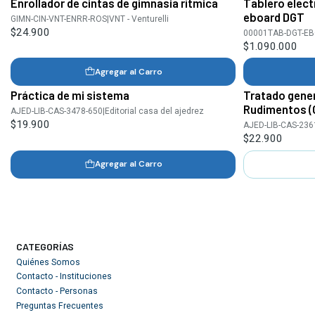
Enrollador de cintas de gimnasia rítmica
Tablero elect
eboard DGT
GIMN-CIN-VNT-ENRR-ROS
|
VNT - Venturelli
$24.900
00001TAB-DGT-EB
$1.090.000
Agregar al Carro
Práctica de mi sistema
Tratado gener
Agotado
Rudimentos (
AJED-LIB-CAS-3478-650
|
Editorial casa del ajedrez
$19.900
AJED-LIB-CAS-236
$22.900
Agregar al Carro
CATEGORÍAS
Quiénes Somos
Contacto - Instituciones
Contacto - Personas
Preguntas Frecuentes