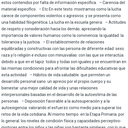
estos contenidos por falta de información específica. – Carencia del
material específico. – Etc En este texto. mostramos como la lucha
carece de componentes violentos o agresivos. y se presenta como
una habilidad filogenética. La lucha en la escuela genera: – Actitudes
de respeto y consideración hacia los demás. apreciando la
importancia de valores humanos como la convivencia. la igualdad. la
tolerancia y la justicia. – El establecimiento de relaciones
equilibradas y constructivas con las persona de diferente edad. sexo.
raza y/o religión e incluso con minusvalías. con las que se interactúa.
debido a que en el tapiz. todos y todas son iguales y se encuentran en
las mismas condiciones para afrontar las dificultades educativas que
esta actividad. – Hábitos de vida saludable. que permiten un
desarrollo personal sano. un aprecio por el propio cuerpo y su
bienestar. una mejor calidad de vida y unas relaciones
interpersonales basadas en el desarrollo de la autoestima de las
personas. – Disposición favorable a la autosuperación y a la
autoexigencia. valorando el esfuerzo como medio para superar los
retos de la vida cotidiana. Al mismo tiempo. en la Etapa Primaria. por
lo general. los niveles de condición física y capacidades perceptivo-
motrices entre los niños y las niñas son bastante similares. con lo que