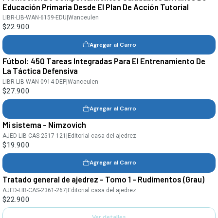
Educación Primaria Desde El Plan De Acción Tutorial
LIBR-LIB-WAN-6159-EDU
|
Wanceulen
$22.900
Agregar al Carro
Fútbol: 450 Tareas Integradas Para El Entrenamiento De
La Táctica Defensiva
LIBR-LIB-WAN-0914-DEP
|
Wanceulen
$27.900
Agregar al Carro
Mi sistema - Nimzovich
AJED-LIB-CAS-2517-121
|
Editorial casa del ajedrez
$19.900
Agregar al Carro
Tratado general de ajedrez - Tomo 1 - Rudimentos (Grau)
Agotado
AJED-LIB-CAS-2361-267
|
Editorial casa del ajedrez
$22.900
Ver detalles