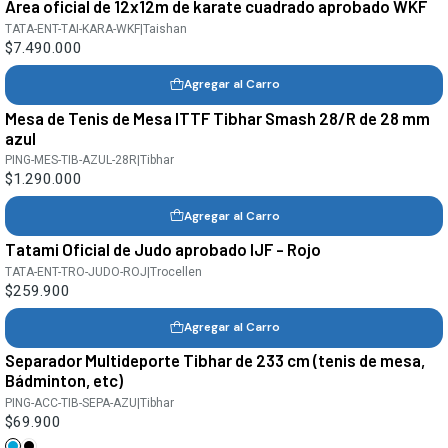
Área oficial de 12x12m de karate cuadrado aprobado WKF
TATA-ENT-TAI-KARA-WKF
|
Taishan
$7.490.000
Agregar al Carro
Mesa de Tenis de Mesa ITTF Tibhar Smash 28/R de 28 mm
azul
PING-MES-TIB-AZUL-28R
|
Tibhar
$1.290.000
Agregar al Carro
Tatami Oficial de Judo aprobado IJF - Rojo
TATA-ENT-TRO-JUDO-ROJ
|
Trocellen
$259.900
Agregar al Carro
Separador Multideporte Tibhar de 233 cm (tenis de mesa,
Bádminton, etc)
PING-ACC-TIB-SEPA-AZU
|
Tibhar
$69.900