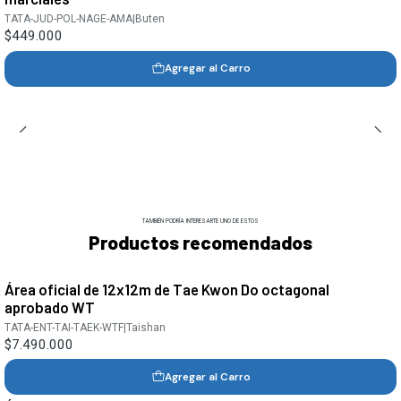
TATA-JUD-POL-NAGE-AMA
|
Buten
$449.000
Agregar al Carro
TAMBIÉN PODRÍA INTERESARTE UNO DE ESTOS
Productos recomendados
Área oficial de 12x12m de Tae Kwon Do octagonal
aprobado WT
TATA-ENT-TAI-TAEK-WTF
|
Taishan
$7.490.000
Agregar al Carro