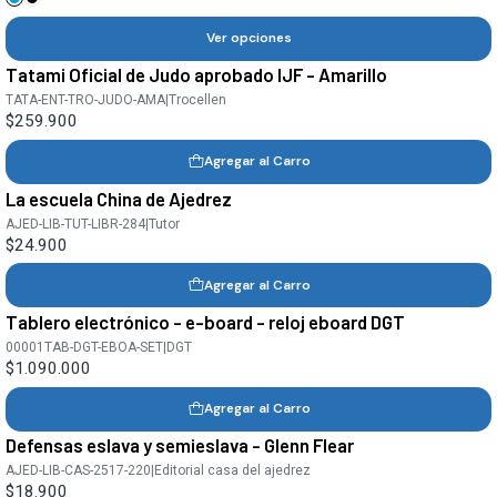
Ver opciones
Tatami Oficial de Judo aprobado IJF - Amarillo
TATA-ENT-TRO-JUDO-AMA
|
Trocellen
$259.900
Agregar al Carro
La escuela China de Ajedrez
AJED-LIB-TUT-LIBR-284
|
Tutor
$24.900
Agregar al Carro
Tablero electrónico - e-board - reloj eboard DGT
00001TAB-DGT-EBOA-SET
|
DGT
$1.090.000
Agregar al Carro
Defensas eslava y semieslava - Glenn Flear
AJED-LIB-CAS-2517-220
|
Editorial casa del ajedrez
$18.900